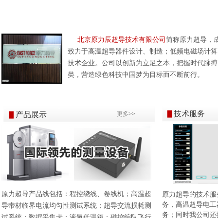
北京原力辰超导技术有限公司
简称原力超导，成
致力于高温超导器件设计、制造；低频电磁场计算
技术企业。公司以创新为立足之本，把握时代脉搏
类，营造绿色科技中国梦为目标而不断前行。
▋
技术服务
▋
产品展示
更多>>
原力超导的技术服
原力超导产品线包括：程控绕线、卷线机；高温超
务，高温超导电工
导带材临界电流均匀性测试系统；超导交流损耗测
务；同时我公司还
试系统；数据采集卡；液氮低温箱；磁控编队飞行